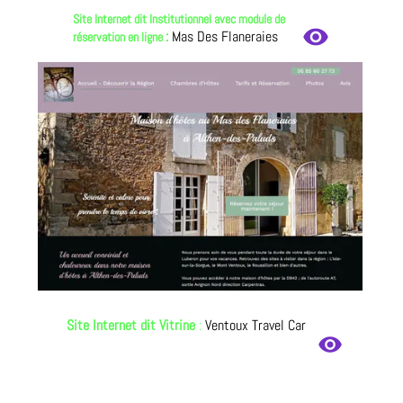
Site Internet dit Institutionnel avec module de
remove_red_eye
:
Mas Des Flaneraies
réservation en ligne
Site Internet dit Vitrine
:
Ventoux Travel Car
remove_red_eye