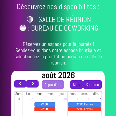
Découvrez nos disponibilités :
🔴 : SALLE DE RÉUNION
🔵 : BUREAU DE COWORKING
Réservez un espace pour la journée !
Rendez-vous dans notre espace boutique et
sélectionnez la prestation bureau ou salle de
réunion.
août 2026
Aujourd'hui
Mois
Semaine
Sem.
lun.
mar.
mer.
jeu.
ven.
sam.
dim.
31
27
28
29
30
31
1
2
22:00
22:00
Fermée
22:00
22:00
Fermée